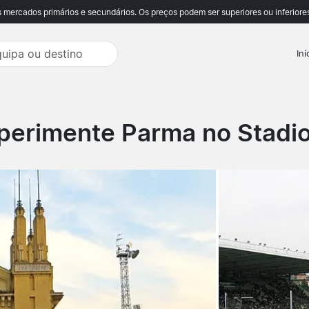
ercados primários e secundários. Os preços podem ser superiores ou inferiores
Iní
perimente Parma no Stadio 