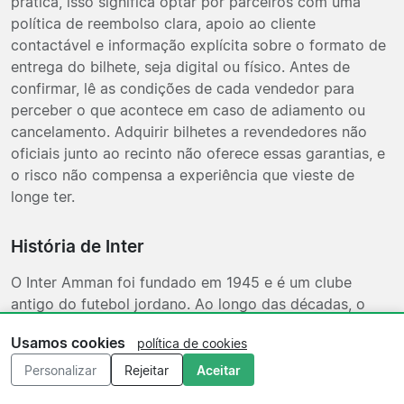
prática, isso significa optar por parceiros com uma
política de reembolso clara, apoio ao cliente
contactável e informação explícita sobre o formato de
entrega do bilhete, seja digital ou físico. Antes de
confirmar, lê as condições de cada vendedor para
perceber o que acontece em caso de adiamento ou
cancelamento. Adquirir bilhetes a revendedores não
oficiais junto ao recinto não oferece essas garantias, e
o risco não compensa a experiência que vieste de
longe ter.
História de Inter
O Inter Amman foi fundado em 1945 e é um clube
antigo do futebol jordano. Ao longo das décadas, o
clube construiu uma presença constante na Jordan Pro
Usamos cookies
política de cookies
League e acumulou títulos nacionais em diferentes
períodos da sua história. O Inter tem também
Personalizar
Rejeitar
Aceitar
participação regular nas competições de taça na