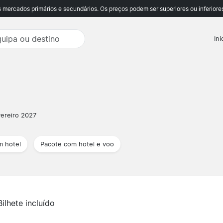
ercados primários e secundários. Os preços podem ser superiores ou inferiores
Iní
vereiro 2027
m hotel
Pacote com hotel e voo
Bilhete incluído