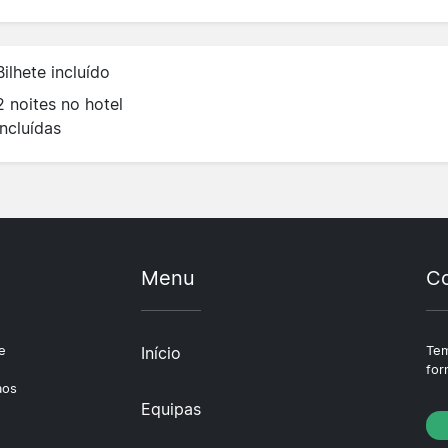
Bilhete incluído
2 noites no hotel
incluídas
Menu
Co
e
Início
Tem
e
for
aos
Equipas