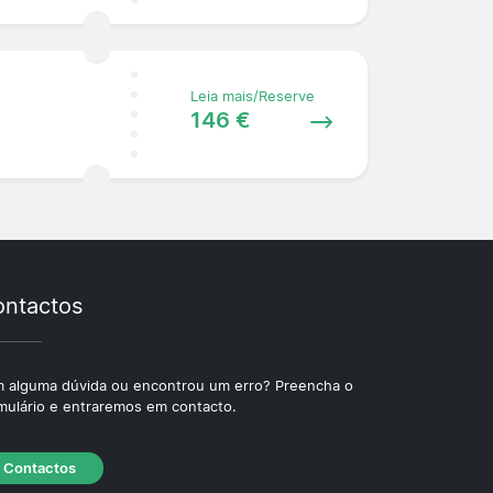
Leia mais/Reserve
146 €
ntactos
 alguma dúvida ou encontrou um erro? Preencha o
mulário e entraremos em contacto.
Contactos