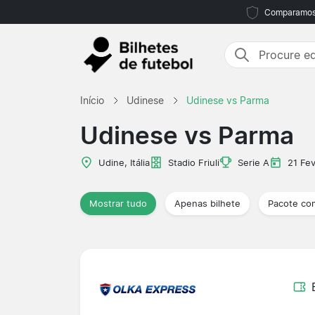
Comparamos m
Início
Udinese
Udinese vs Parma
Udinese vs Parma
Udine, Itália
Stadio Friuli
Serie A
21 Fe
Mostrar tudo
Apenas bilhete
Pacote co