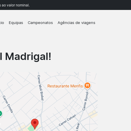
 ao valor nominal.
cio
Equipas
Campeonatos
Agências de viagens
l Madrigal!