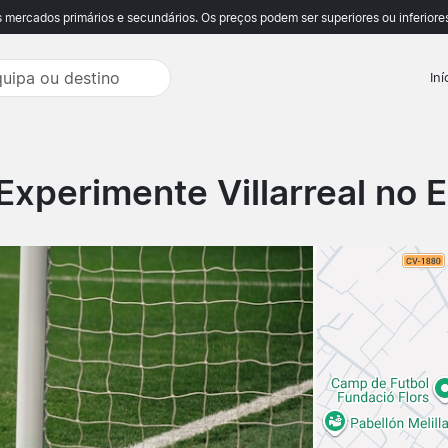
ercados primários e secundários. Os preços podem ser superiores ou inferiores
Iní
Experimente Villarreal no E