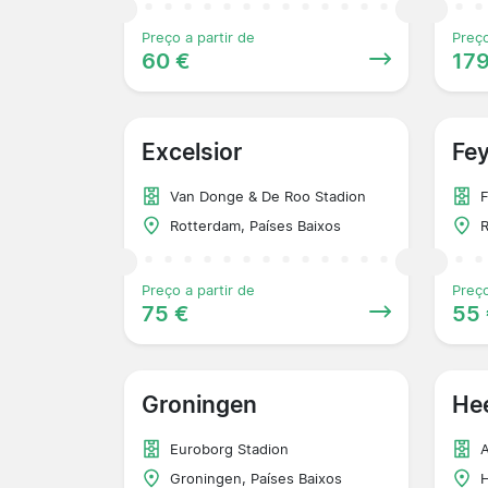
Preço a partir de
Preço
60 €
179
Excelsior
Fe
Van Donge & De Roo Stadion
F
Rotterdam, Países Baixos
R
Preço a partir de
Preço
75 €
55
Groningen
He
Euroborg Stadion
A
Groningen, Países Baixos
H