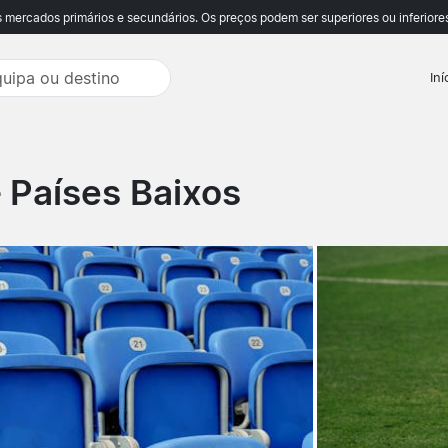
ercados primários e secundários. Os preços podem ser superiores ou inferiores
Iní
– Países Baixos