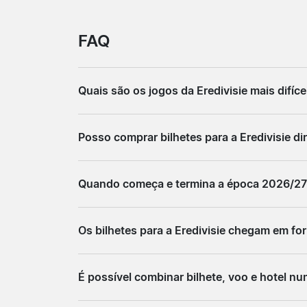
FAQ
Quais são os jogos da Eredivisie mais difíc
De Klassieker, o jogo entre Ajax e Feyenoo
Posso comprar bilhetes para a Eredivisie di
procura. No final da época, quando o título
temporada.
Em muitos casos, a compra direta é limitad
Quando começa e termina a época 2026/27 
obstáculo prático. Vendedores externos são
A época 2026/27 começa em agosto de 2026 
Os bilhetes para a Eredivisie chegam em for
Quem planeia uma viagem deve ter essa inte
A grande maioria dos bilhetes é entregue em
É possível combinar bilhete, voo e hotel nu
estádio. Alguns vendedores ainda oferecem f