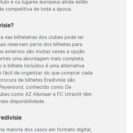
ítulo e os lugares europeus ainda estão
de competitiva de toda a época.
isie?
a nas bilheteiras dos clubes pode ter
sas reservam parte dos bilhetes para
s externos são muitas vezes a opção
ferires uma abordagem mais completa,
e bilhete incluídos é uma alternativa
is fácil de organizar do que comprar cada
ocura de bilhetes Eredivisie são
Feyenoord
, conhecido como De
lubes como
AZ Alkmaar
e
FC Utrecht
têm
ais disponibilidade.
redivisie
 na maioria dos casos em formato digital,