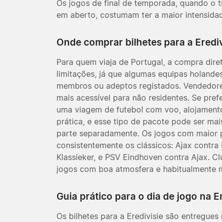
Os jogos de final de temporada, quando o t
em aberto, costumam ter a maior intensida
Onde comprar bilhetes para a Erediv
Para quem viaja de Portugal, a compra diret
limitações, já que algumas equipas holande
membros ou adeptos registados. Vendedore
mais acessível para não residentes. Se pre
uma viagem de futebol com voo, alojamento 
prática, e esse tipo de pacote pode ser ma
parte separadamente. Os jogos com maior pr
consistentemente os clássicos:
Ajax
contra
Klassieker, e
PSV Eindhoven
contra
Ajax
. C
jogos com boa atmosfera e habitualmente m
Guia prático para o dia de jogo na E
Os bilhetes para a Eredivisie são entregues