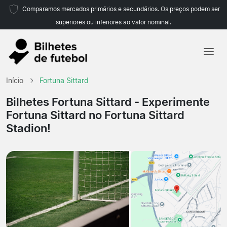
Comparamos mercados primários e secundários. Os preços podem ser
superiores ou inferiores ao valor nominal.
Início
Início
Fortuna Sittard
Equipas
Bilhetes Fortuna Sittard
- Experimente
Fortuna Sittard no Fortuna Sittard
Campeonatos
Stadion!
Agências de viagens