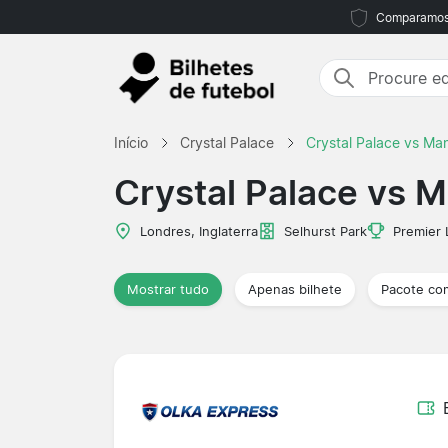
Comparamos m
Início
Crystal Palace
Crystal Palace vs Ma
Crystal Palace vs M
Londres, Inglaterra
Selhurst Park
Premier
Mostrar tudo
Apenas bilhete
Pacote co