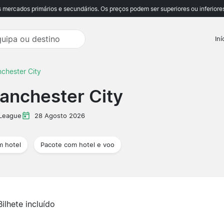
ercados primários e secundários. Os preços podem ser superiores ou inferiores
Iní
nchester City
anchester City
 League
28 Agosto 2026
m hotel
Pacote com hotel e voo
Bilhete incluído