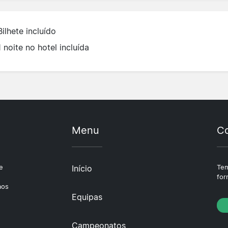
Bilhete incluído
1 noite no hotel incluída
Menu
Co
e
Início
Tem
e
for
aos
Equipas
Campeonatos