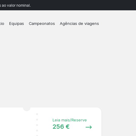
 ao valor nominal.
cio
Equipas
Campeonatos
Agências de viagens
Leia mais/Reserve
256 €