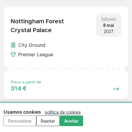
Sábado
Nottingham Forest
8 mai
Crystal Palace
2027
City Ground
Premier League
Preço a partir de
314 €
Usamos cookies
política de cookies
Sábado
Crystal Palace
Personalizar
Rejeitar
Aceitar
15 mai
Brighton
2027