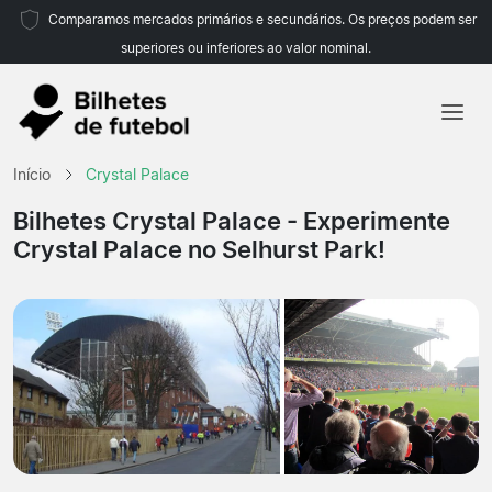
Comparamos mercados primários e secundários. Os preços podem ser
superiores ou inferiores ao valor nominal.
Início
Início
Crystal Palace
Equipas
Bilhetes Crystal Palace
- Experimente
Crystal Palace no Selhurst Park!
Campeonatos
Agências de viagens