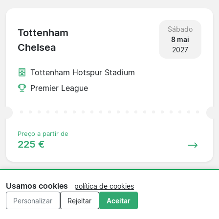
Sábado
Tottenham
8 mai
Chelsea
2027
Tottenham Hotspur Stadium
Premier League
Preço a partir de
225 €
Usamos cookies
política de cookies
Sábado
Coventry
Personalizar
Rejeitar
Aceitar
15 mai
Tottenham
2027