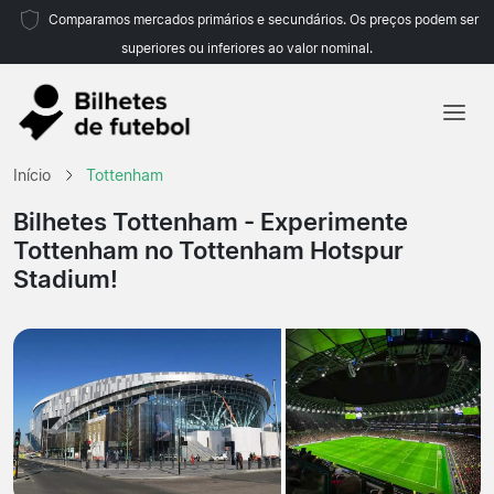
Comparamos mercados primários e secundários. Os preços podem ser
superiores ou inferiores ao valor nominal.
Início
Início
Tottenham
Equipas
Bilhetes Tottenham
- Experimente
Tottenham no Tottenham Hotspur
Campeonatos
Stadium!
Agências de viagens