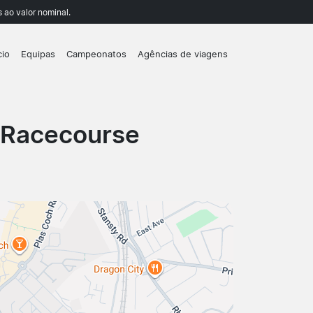
 ao valor nominal.
cio
Equipas
Campeonatos
Agências de viagens
 Racecourse