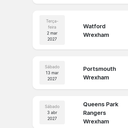
Terça-
Watford
feira
2 mar
Wrexham
2027
Sábado
Portsmouth
13 mar
Wrexham
2027
Queens Park
Sábado
Rangers
3 abr
2027
Wrexham