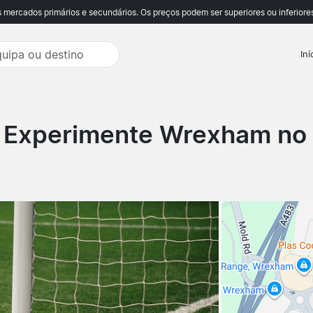
ercados primários e secundários. Os preços podem ser superiores ou inferiores
Iní
 Experimente Wrexham no