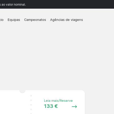
 ao valor nominal.
cio
Equipas
Campeonatos
Agências de viagens
Leia mais/Reserve
133 €