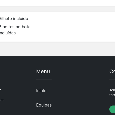
Bilhete incluído
2 noites no hotel
incluídas
Menu
Co
e
Início
Tem
e
for
aos
Equipas