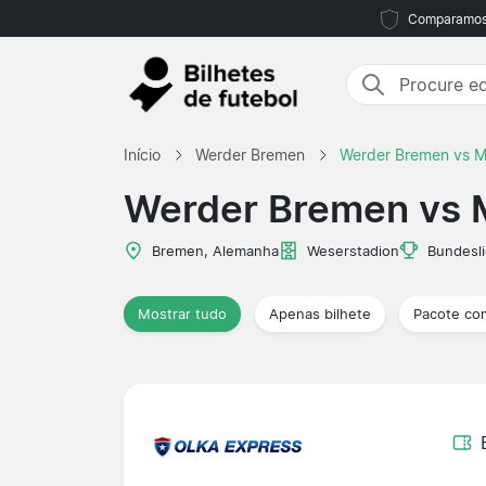
Comparamos m
Início
Werder Bremen
Werder Bremen vs M
Werder Bremen vs 
Bremen, Alemanha
Weserstadion
Bundesl
Mostrar tudo
Apenas bilhete
Pacote co