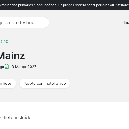
ercados primários e secundários. Os preços podem ser superiores ou inferiores
Iní
ainz
Mainz
iga
3 Março 2027
m hotel
Pacote com hotel e voo
Bilhete incluído