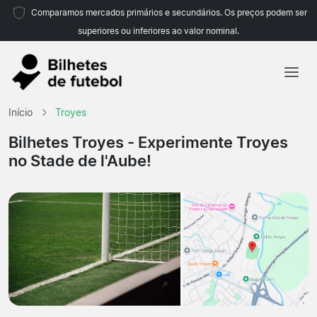
Comparamos mercados primários e secundários. Os preços podem ser
superiores ou inferiores ao valor nominal.
Início
Início
Troyes
Equipas
Bilhetes Troyes
- Experimente Troyes
no Stade de l'Aube!
Campeonatos
Agências de viagens