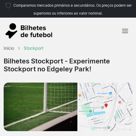
Comparamos mercados primários e secundários. Os preços podem ser
superiores ou inferiores ao valor nominal.
Início
Início
Stockport
Equipas
Bilhetes Stockport
- Experimente
Stockport no Edgeley Park!
Campeonatos
Agências de viagens