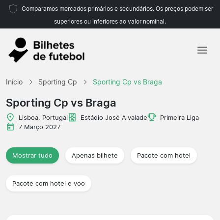
Comparamos mercados primários e secundários. Os preços podem ser
superiores ou inferiores ao valor nominal.
Início
Início
Sporting Cp
Sporting Cp vs Braga
Equipas
Sporting Cp vs Braga
Campeonatos
Lisboa, Portugal
Estádio José Alvalade
Primeira Liga
7 Março 2027
Agências de viagens
Mostrar tudo
Apenas bilhete
Pacote com hotel
Pacote com hotel e voo