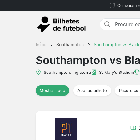
Comparamos m
Início
Southampton
Southampton vs Black
Southampton vs Bl
Southampton, Inglaterra
St Mary's Stadium
Mostrar tudo
Apenas bilhete
Pacote co