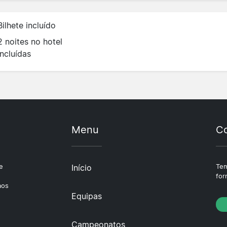
Bilhete incluído
2 noites no hotel
incluídas
Menu
Co
e
Início
Tem
e
for
aos
Equipas
Campeonatos