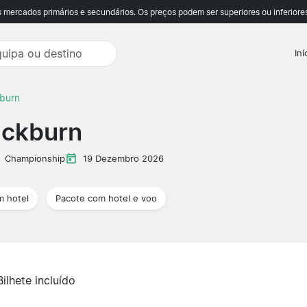
ercados primários e secundários. Os preços podem ser superiores ou inferiores
Iní
burn
ackburn
Championship
19 Dezembro 2026
m hotel
Pacote com hotel e voo
Bilhete incluído