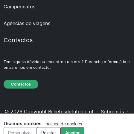
Campeonatos
Agências de viagens
Contactos
Tem alguma dúvida ou encontrou um erro? Preencha o formulário e
entraremos em contacto.
Contactos
© 2026 Copyright Bilhetesdefutebol.pt ·
Sobre nós
·
Contactos
·
Política de privacidade
·
Política de
Usamos cookies
política de cookies
cookies
·
Política editorial
Personalizar
Rejeitar
Aceitar