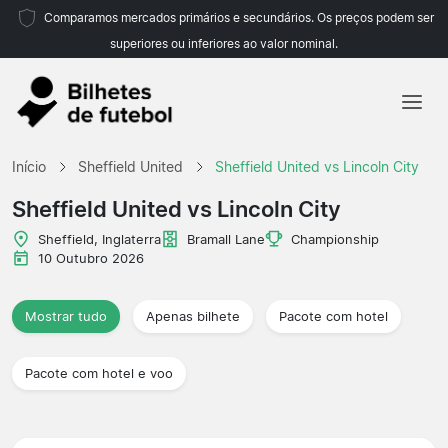
Comparamos mercados primários e secundários. Os preços podem ser
superiores ou inferiores ao valor nominal.
Início
Início
Sheffield United
Sheffield United vs Lincoln City
Equipas
Sheffield United vs Lincoln City
Campeonatos
Sheffield, Inglaterra
Bramall Lane
Championship
10 Outubro 2026
Agências de viagens
Mostrar tudo
Apenas bilhete
Pacote com hotel
Pacote com hotel e voo