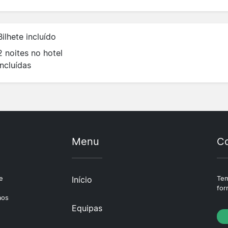
Bilhete incluído
2 noites no hotel
incluídas
Menu
Co
e
Início
Tem
e
for
aos
Equipas