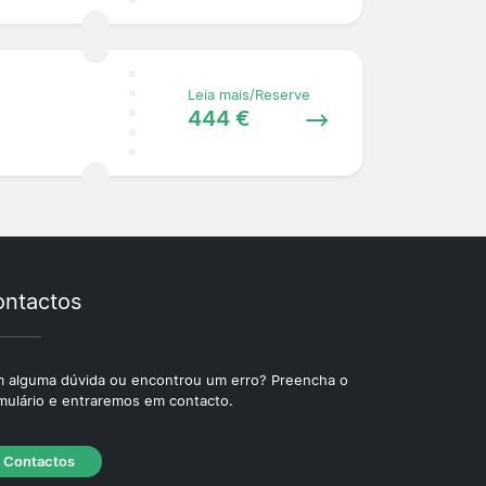
Leia mais/Reserve
444 €
ntactos
 alguma dúvida ou encontrou um erro? Preencha o
mulário e entraremos em contacto.
Contactos