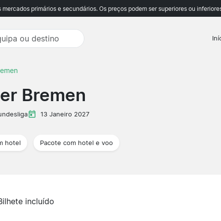
ercados primários e secundários. Os preços podem ser superiores ou inferiores
Iní
remen
der Bremen
undesliga
13 Janeiro 2027
m hotel
Pacote com hotel e voo
Bilhete incluído