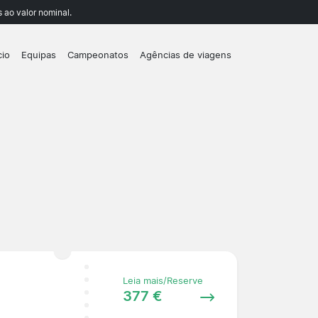
 ao valor nominal.
cio
Equipas
Campeonatos
Agências de viagens
Leia mais/Reserve
377 €