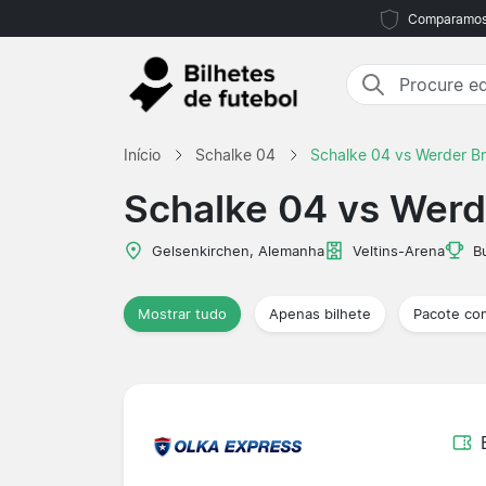
Comparamos m
Início
Schalke 04
Schalke 04 vs Werder B
Schalke 04 vs Wer
Gelsenkirchen, Alemanha
Veltins-Arena
B
Mostrar tudo
Apenas bilhete
Pacote co