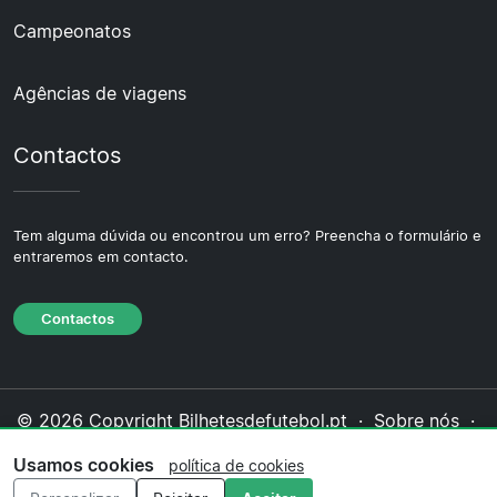
Campeonatos
Agências de viagens
Contactos
Tem alguma dúvida ou encontrou um erro? Preencha o formulário e
entraremos em contacto.
Contactos
© 2026 Copyright Bilhetesdefutebol.pt ·
Sobre nós
·
Contactos
·
Política de privacidade
·
Política de
Usamos cookies
política de cookies
cookies
·
Política editorial