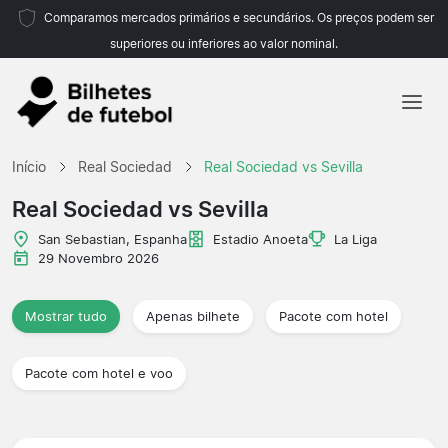
Comparamos mercados primários e secundários. Os preços podem ser
superiores ou inferiores ao valor nominal.
Início
Início
Real Sociedad
Real Sociedad vs Sevilla
Equipas
Real Sociedad vs Sevilla
Campeonatos
San Sebastian, Espanha
Estadio Anoeta
La Liga
29 Novembro 2026
Agências de viagens
Mostrar tudo
Apenas bilhete
Pacote com hotel
Pacote com hotel e voo