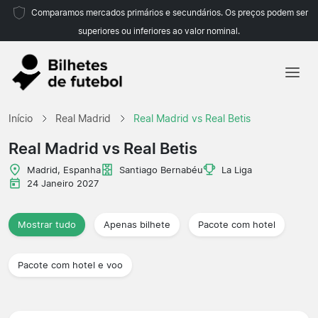
Comparamos mercados primários e secundários. Os preços podem ser
superiores ou inferiores ao valor nominal.
Início
Início
Real Madrid
Real Madrid vs Real Betis
Equipas
Real Madrid vs Real Betis
Campeonatos
Madrid, Espanha
Santiago Bernabéu
La Liga
24 Janeiro 2027
Agências de viagens
Mostrar tudo
Apenas bilhete
Pacote com hotel
Pacote com hotel e voo