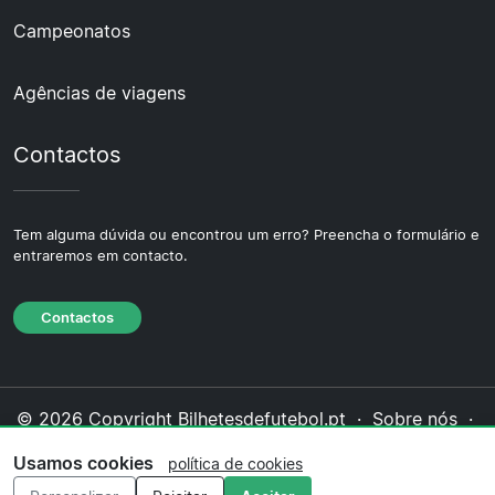
Campeonatos
Agências de viagens
Contactos
Tem alguma dúvida ou encontrou um erro? Preencha o formulário e
entraremos em contacto.
Contactos
© 2026 Copyright Bilhetesdefutebol.pt ·
Sobre nós
·
Contactos
·
Política de privacidade
·
Política de
Usamos cookies
política de cookies
cookies
·
Política editorial