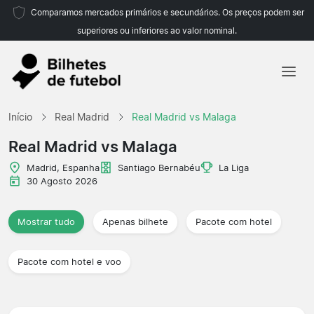
Comparamos mercados primários e secundários. Os preços podem ser
superiores ou inferiores ao valor nominal.
Início
Início
Real Madrid
Real Madrid vs Malaga
Equipas
Real Madrid vs Malaga
Campeonatos
Madrid, Espanha
Santiago Bernabéu
La Liga
30 Agosto 2026
Agências de viagens
Mostrar tudo
Apenas bilhete
Pacote com hotel
Pacote com hotel e voo