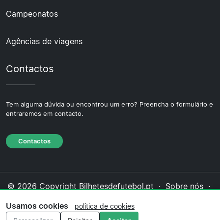
Campeonatos
Agências de viagens
Contactos
Tem alguma dúvida ou encontrou um erro? Preencha o formulário e
entraremos em contacto.
Contactos
© 2026 Copyright Bilhetesdefutebol.pt ·
Sobre nós
·
Contactos
·
Política de privacidade
·
Política de
Usamos cookies
política de cookies
cookies
·
Política editorial