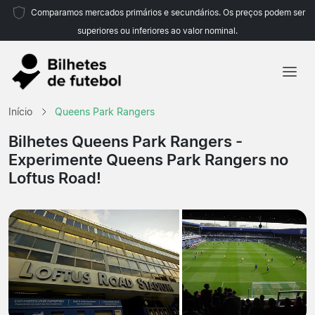
Comparamos mercados primários e secundários. Os preços podem ser
superiores ou inferiores ao valor nominal.
Início
Início
Queens Park Rangers
Equipas
Bilhetes Queens Park Rangers
-
Experimente Queens Park Rangers no
Campeonatos
Loftus Road!
Agências de viagens