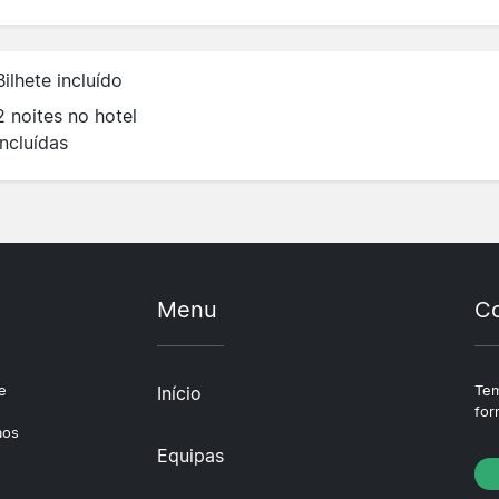
Bilhete incluído
2 noites no hotel
incluídas
Menu
Co
e
Início
Tem
e
for
aos
Equipas