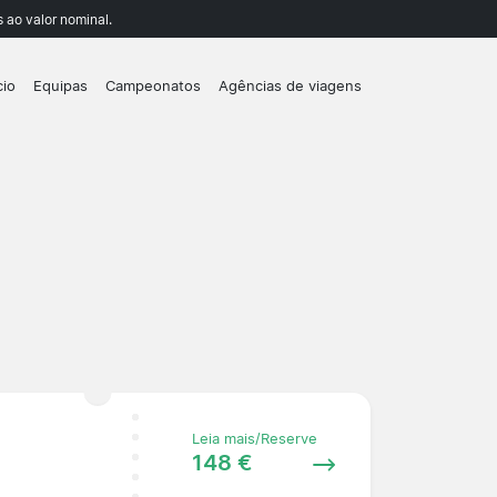
 ao valor nominal.
cio
Equipas
Campeonatos
Agências de viagens
Leia mais/Reserve
148 €