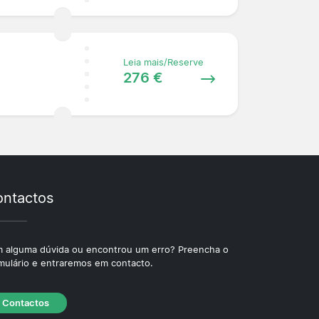
Leia mais/Reserve
276 €
ntactos
 alguma dúvida ou encontrou um erro? Preencha o
mulário e entraremos em contacto.
Contactos