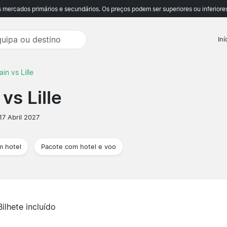
ercados primários e secundários. Os preços podem ser superiores ou inferiores
Iní
in vs Lille
vs Lille
17 Abril 2027
m hotel
Pacote com hotel e voo
Bilhete incluído