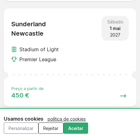
Sábado
Sunderland
1 mai
Newcastle
2027
Stadium of Light
Premier League
Preço a partir de
450 €
Usamos cookies
política de cookies
Sábado
Personalizar
Rejeitar
Aceitar
Newcastle
8 mai
Coventry