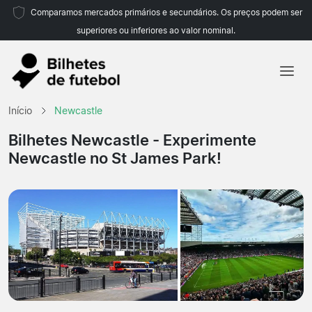
Comparamos mercados primários e secundários. Os preços podem ser
superiores ou inferiores ao valor nominal.
Início
Início
Newcastle
Equipas
Bilhetes Newcastle
- Experimente
Newcastle no St James Park!
Campeonatos
Agências de viagens