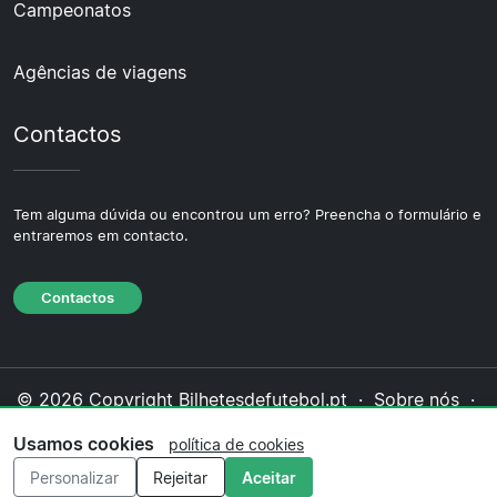
Campeonatos
Agências de viagens
Contactos
Tem alguma dúvida ou encontrou um erro? Preencha o formulário e
entraremos em contacto.
Contactos
© 2026 Copyright Bilhetesdefutebol.pt ·
Sobre nós
·
Contactos
·
Política de privacidade
·
Política de
Usamos cookies
política de cookies
cookies
·
Política editorial
Personalizar
Rejeitar
Aceitar