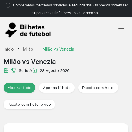
Comparamos mercados primários e secundários. Os preços podem ser
superiores ou inferiores ao valor nominal.
Início
Início
Milão
Milão vs Venezia
Equipas
Milão vs Venezia
Campeonatos
Serie A
28 Agosto 2026
Agências de viagens
Mostrar tudo
Apenas bilhete
Pacote com hotel
Pacote com hotel e voo