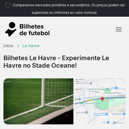
Comparamos mercados primários e secundários. Os preços podem ser
superiores ou inferiores ao valor nominal.
Início
Início
Le Havre
Equipas
Bilhetes Le Havre
- Experimente Le
Havre no Stade Oceane!
Campeonatos
Agências de viagens