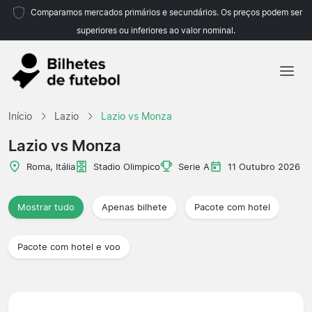
Comparamos mercados primários e secundários. Os preços podem ser
superiores ou inferiores ao valor nominal.
Início
Início
Lazio
Lazio vs Monza
Equipas
Lazio vs Monza
Campeonatos
Roma, Itália
Stadio Olimpico
Serie A
11 Outubro 2026
Agências de viagens
Mostrar tudo
Apenas bilhete
Pacote com hotel
Pacote com hotel e voo