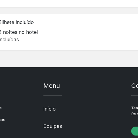
Bilhete incluído
2 noites no hotel
incluídas
Menu
Co
e
Início
Tem
e
for
aos
Equipas