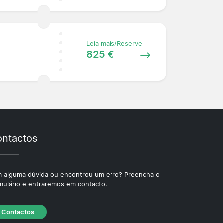
Leia mais/Reserve
825 €
ntactos
 alguma dúvida ou encontrou um erro? Preencha o
mulário e entraremos em contacto.
Contactos