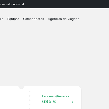
 ao valor nominal.
cio
Equipas
Campeonatos
Agências de viagens
Leia mais/Reserve
695 €