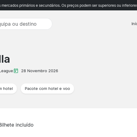
ercados primários e secundários. Os preços podem ser superiores ou inferiores
Iní
la
 League
28 Novembro 2026
m hotel
Pacote com hotel e voo
Bilhete incluído