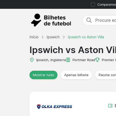
Comparamos m
Início
Ipswich
Ipswich vs Aston Villa
Ipswich vs Aston Vil
Ipswich, Inglaterra
Portman Road
Premier
Mostrar tudo
Apenas bilhete
Pacote co