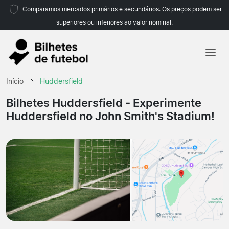
Comparamos mercados primários e secundários. Os preços podem ser
superiores ou inferiores ao valor nominal.
Início
Início
Huddersfield
Equipas
Bilhetes Huddersfield
- Experimente
Huddersfield no John Smith's Stadium!
Campeonatos
Agências de viagens