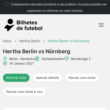
Comparamos mercados primários e secundários. Os preços podem ser
superiores ou inferiores ao valor nominal.
Início
Início
Hertha Berlin
Hertha Berlin vs Nürnberg
Equipas
Hertha Berlin vs Nürnberg
Campeonatos
Berlin, Alemanha
Olympiastadion
Bundesliga 2
16 Janeiro 2027
Agências de viagens
Mostrar tudo
Apenas bilhete
Pacote com hotel
Pacote com hotel e voo