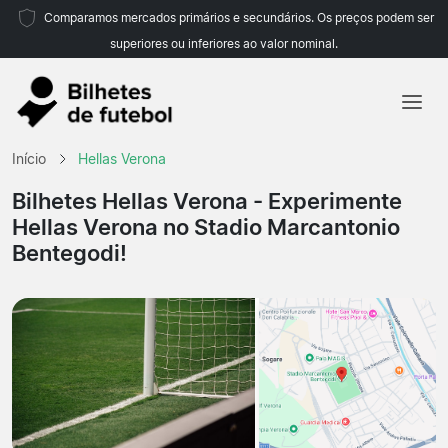
Comparamos mercados primários e secundários. Os preços podem ser
superiores ou inferiores ao valor nominal.
Início
Início
Hellas Verona
Equipas
Bilhetes Hellas Verona
- Experimente
Hellas Verona no Stadio Marcantonio
Campeonatos
Bentegodi!
Agências de viagens