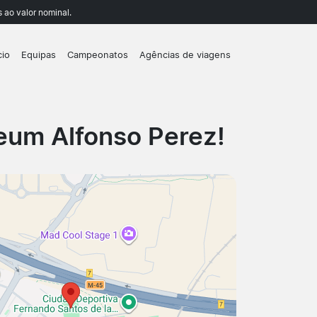
 ao valor nominal.
cio
Equipas
Campeonatos
Agências de viagens
eum Alfonso Perez!