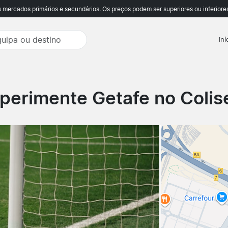
ercados primários e secundários. Os preços podem ser superiores ou inferiores
Iní
perimente Getafe no Colis