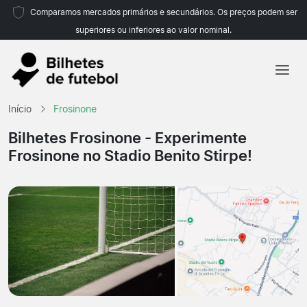
Comparamos mercados primários e secundários. Os preços podem ser
superiores ou inferiores ao valor nominal.
Início
Início
Frosinone
Equipas
Bilhetes Frosinone
- Experimente
Frosinone no Stadio Benito Stirpe!
Campeonatos
Agências de viagens