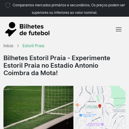
Comparamos mercados primários e secundários. Os preços podem ser
superiores ou inferiores ao valor nominal.
Início
Início
Estoril Praia
Equipas
Bilhetes Estoril Praia
- Experimente
Estoril Praia no Estadio Antonio
Campeonatos
Coimbra da Mota!
Agências de viagens