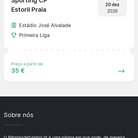
Sporting CP
20 dez
Estoril Praia
2026
Estádio José Alvalade
Primeira Liga
Preço a partir de
35 €
Sobre nós
O Bilhetesdefutebol.pt é uma página em que pode, de maneira