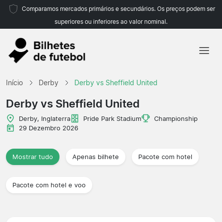
Comparamos mercados primários e secundários. Os preços podem ser
superiores ou inferiores ao valor nominal.
Início
Início
Derby
Derby vs Sheffield United
Equipas
Derby vs Sheffield United
Campeonatos
Derby, Inglaterra
Pride Park Stadium
Championship
29 Dezembro 2026
Agências de viagens
Mostrar tudo
Apenas bilhete
Pacote com hotel
Pacote com hotel e voo