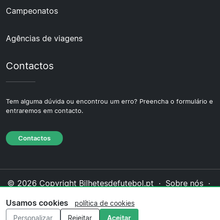
Campeonatos
Agências de viagens
Contactos
Tem alguma dúvida ou encontrou um erro? Preencha o formulário e
entraremos em contacto.
Contactos
© 2026 Copyright Bilhetesdefutebol.pt ·
Sobre nós
·
Contactos
·
Política de privacidade
·
Política de
Usamos cookies
política de cookies
cookies
·
Política editorial
Personalizar
Rejeitar
Aceitar