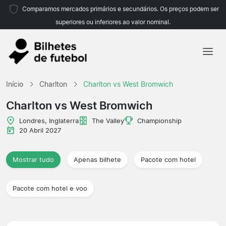
Comparamos mercados primários e secundários. Os preços podem ser
superiores ou inferiores ao valor nominal.
Início
Início
Charlton
Charlton vs West Bromwich
Equipas
Charlton vs West Bromwich
Campeonatos
Londres, Inglaterra
The Valley
Championship
20 Abril 2027
Agências de viagens
Mostrar tudo
Apenas bilhete
Pacote com hotel
Pacote com hotel e voo