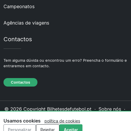
Campeonatos
Agências de viagens
Contactos
Tem alguma dúvida ou encontrou um erro? Preencha o formulário e
entraremos em contacto.
Contactos
© 2026 Copyright Bilhetesdefutebol.pt ·
Sobre nós
·
Contactos
·
Política de privacidade
·
Política de
Usamos cookies
política de cookies
cookies
·
Política editorial
Personalizar
Rejeitar
Aceitar