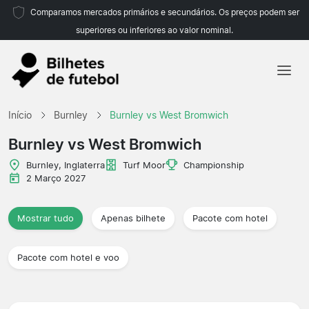
Comparamos mercados primários e secundários. Os preços podem ser
superiores ou inferiores ao valor nominal.
Início
Início
Burnley
Burnley vs West Bromwich
Equipas
Burnley vs West Bromwich
Campeonatos
Burnley, Inglaterra
Turf Moor
Championship
2 Março 2027
Agências de viagens
Mostrar tudo
Apenas bilhete
Pacote com hotel
Pacote com hotel e voo