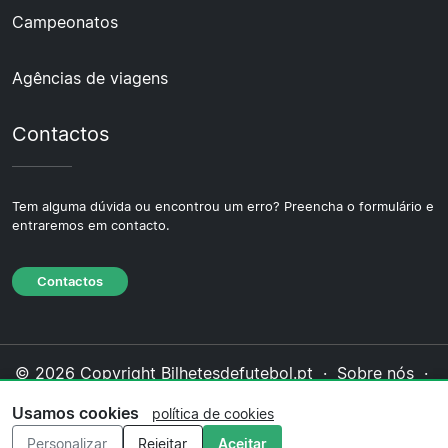
Campeonatos
Agências de viagens
Contactos
Tem alguma dúvida ou encontrou um erro? Preencha o formulário e
entraremos em contacto.
Contactos
© 2026 Copyright Bilhetesdefutebol.pt ·
Sobre nós
·
Contactos
·
Política de privacidade
·
Política de
Usamos cookies
política de cookies
cookies
·
Política editorial
Personalizar
Rejeitar
Aceitar