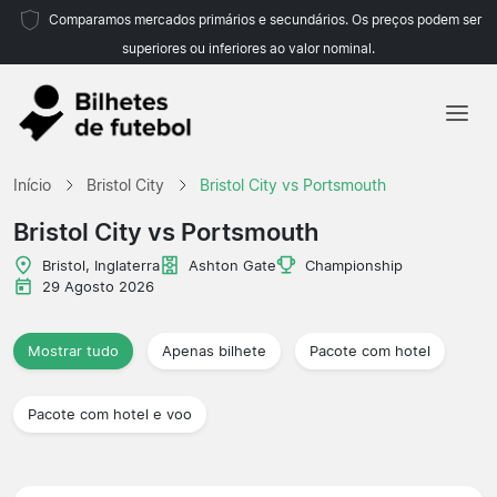
Comparamos mercados primários e secundários. Os preços podem ser
superiores ou inferiores ao valor nominal.
Início
Início
Bristol City
Bristol City vs Portsmouth
Equipas
Bristol City vs Portsmouth
Campeonatos
Bristol, Inglaterra
Ashton Gate
Championship
29 Agosto 2026
Agências de viagens
Mostrar tudo
Apenas bilhete
Pacote com hotel
Pacote com hotel e voo