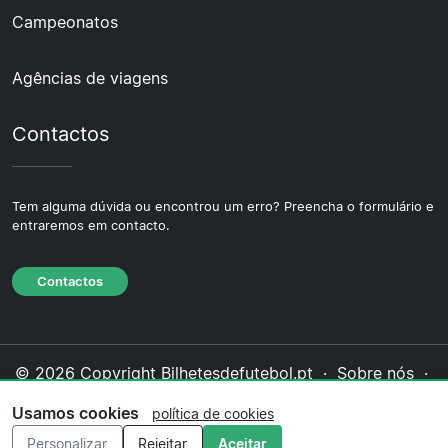
Campeonatos
Agências de viagens
Contactos
Tem alguma dúvida ou encontrou um erro? Preencha o formulário e
entraremos em contacto.
Contactos
© 2026 Copyright Bilhetesdefutebol.pt ·
Sobre nós
·
Contactos
·
Política de privacidade
·
Política de
Usamos cookies
política de cookies
cookies
·
Política editorial
Personalizar
Rejeitar
Aceitar