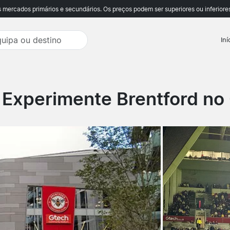
ercados primários e secundários. Os preços podem ser superiores ou inferiores
Iní
 Experimente Brentford no G