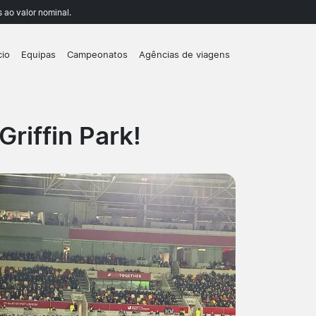
 ao valor nominal.
cio
Equipas
Campeonatos
Agências de viagens
riffin Park!