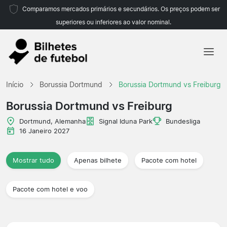
Comparamos mercados primários e secundários. Os preços podem ser
superiores ou inferiores ao valor nominal.
Início
Início
Borussia Dortmund
Borussia Dortmund vs Freiburg
Equipas
Borussia Dortmund vs Freiburg
Campeonatos
Dortmund, Alemanha
Signal Iduna Park
Bundesliga
16 Janeiro 2027
Agências de viagens
Mostrar tudo
Apenas bilhete
Pacote com hotel
Pacote com hotel e voo