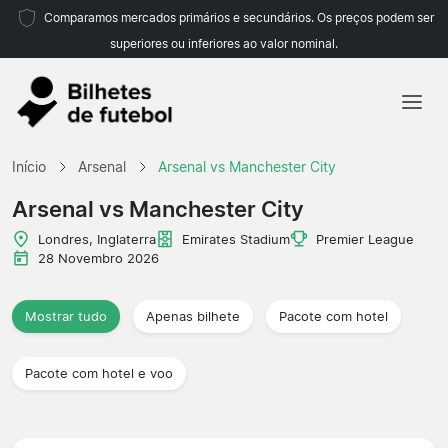
Comparamos mercados primários e secundários. Os preços podem ser
superiores ou inferiores ao valor nominal.
Início
Início
Arsenal
Arsenal vs Manchester City
Equipas
Arsenal vs Manchester City
Campeonatos
Londres, Inglaterra
Emirates Stadium
Premier League
28 Novembro 2026
Agências de viagens
Mostrar tudo
Apenas bilhete
Pacote com hotel
Pacote com hotel e voo