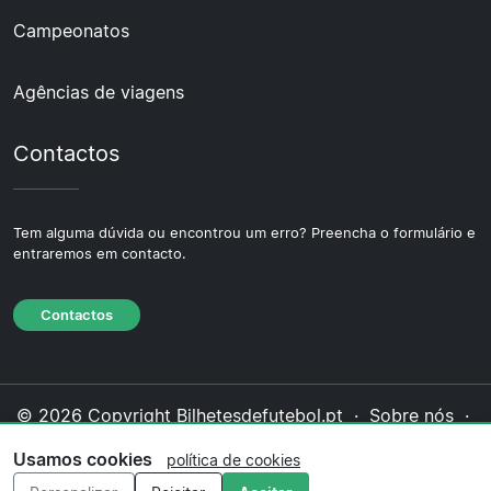
Campeonatos
Agências de viagens
Contactos
Tem alguma dúvida ou encontrou um erro? Preencha o formulário e
entraremos em contacto.
Contactos
© 2026 Copyright Bilhetesdefutebol.pt ·
Sobre nós
·
Contactos
·
Política de privacidade
·
Política de
Usamos cookies
política de cookies
cookies
·
Política editorial