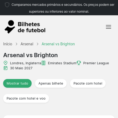
Comparamos mercados primários e secundários. Os preços podem ser
superiores ou inferiores ao valor nominal.
Início
Início
Arsenal
Arsenal vs Brighton
Equipas
Arsenal vs Brighton
Campeonatos
Londres, Inglaterra
Emirates Stadium
Premier League
30 Maio 2027
Agências de viagens
Mostrar tudo
Apenas bilhete
Pacote com hotel
Pacote com hotel e voo