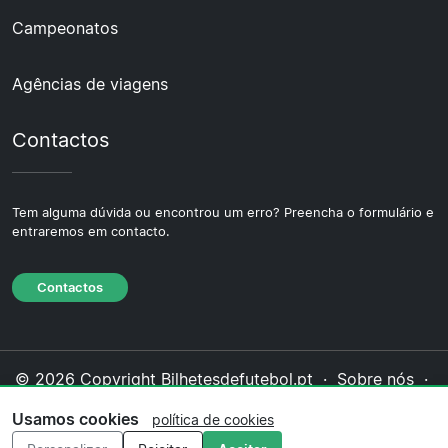
Campeonatos
Agências de viagens
Contactos
Tem alguma dúvida ou encontrou um erro? Preencha o formulário e
entraremos em contacto.
Contactos
© 2026 Copyright Bilhetesdefutebol.pt ·
Sobre nós
·
Contactos
·
Política de privacidade
·
Política de
Usamos cookies
política de cookies
cookies
·
Política editorial